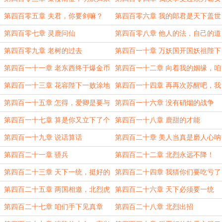
呢~你倒先享受上了
第四百零五章 夫君，你要剑嘛？
第四百零六章 我的郎君是天下盖世
的英雄
第四百零七章 灵鹿问仙
第四百零八章 他人的法，自己的道
第四百零九章 老树的过去
第四百一十章 万妖国开国妖祖陛下
创业未开而中道崩殂
第四百一十一章 老东西终于爆金币
第四百一十二章 向着我的姻缘，咱
了
们冲锋！
第四百一十三章 花容陛下一败涂地
第四百一十四章 再再次苏醒吧，我
的梦想！
第四百一十五章 怎得，爱卿是要与
第四百一十六章 没有硝烟的战争
朕共枕眠吗？
第四百一十七章 算是你又立下了个
第四百一十八章 鹿甜的才能
大功吧
第四百一十九章 说话算话
第四百二十章 美人当真是磨人心呐
第四百二十一章 骄兵
第四百二十二章 北烈永远不降！
第四百二十三章 天下一统，挺好的
第四百二十四章 我猜你们要吃亏了
第四百二十五章 两国相邀，北烈虎
第四百二十六章 天下必须要一统
威军
第四百二十七章 咱们手下见真章
第四百二十八章 北烈出招