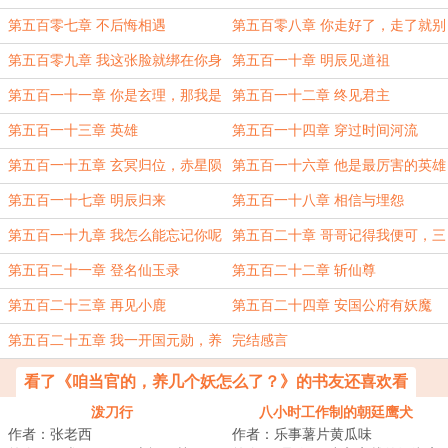
第五百零七章 不后悔相遇
第五百零八章 你走好了，走了就别
回来
第五百零九章 我这张脸就绑在你身
第五百一十章 明辰见道祖
上了
第五百一十一章 你是玄理，那我是
第五百一十二章 终见君主
谁？
第五百一十三章 英雄
第五百一十四章 穿过时间河流
第五百一十五章 玄冥归位，赤星陨
第五百一十六章 他是最厉害的英雄
落
第五百一十七章 明辰归来
第五百一十八章 相信与埋怨
第五百一十九章 我怎么能忘记你呢
第五百二十章 哥哥记得我便可，三
尊来
第五百二十一章 登名仙玉录
第五百二十二章 斩仙尊
第五百二十三章 再见小鹿
第五百二十四章 安国公府有妖魔
第五百二十五章 我一开国元勋，养
完结感言
几个妖怎么了？
看了《咱当官的，养几个妖怎么了？》的书友还喜欢看
泼刀行
八小时工作制的朝廷鹰犬
作者：张老西
作者：乐事薯片黄瓜味