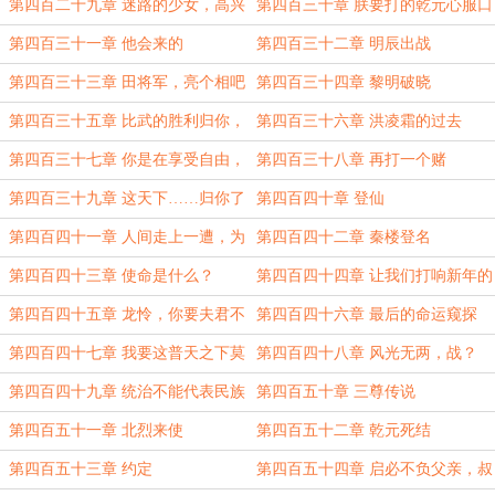
第四百二十九章 迷路的少女，高兴
第四百三十章 朕要打的乾元心服口
的太早
服
第四百三十一章 他会来的
第四百三十二章 明辰出战
第四百三十三章 田将军，亮个相吧
第四百三十四章 黎明破晓
第四百三十五章 比武的胜利归你，
第四百三十六章 洪凌霜的过去
这浩荡天下归我如何
第四百三十七章 你是在享受自由，
第四百三十八章 再打一个赌
还是自由的奴隶？
第四百三十九章 这天下……归你了
第四百四十章 登仙
第四百四十一章 人间走上一遭，为
第四百四十二章 秦楼登名
何还向往仙灵呢？
第四百四十三章 使命是什么？
第四百四十四章 让我们打响新年的
第一炮吧
第四百四十五章 龙怜，你要夫君不
第四百四十六章 最后的命运窥探
要？
第四百四十七章 我要这普天之下莫
第四百四十八章 风光无两，战？
非王土
和？
第四百四十九章 统治不能代表民族
第四百五十章 三尊传说
第四百五十一章 北烈来使
第四百五十二章 乾元死结
第四百五十三章 约定
第四百五十四章 启必不负父亲，叔