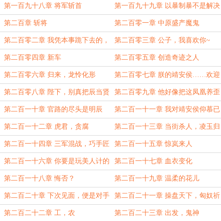
叛
第一百九十八章 将军斩首
第一百九十九章 以暴制暴不是解决
问题的办法，但是爽
第二百章 斩将
第二百零一章 中原盛产魔鬼
第二百零二章 我凭本事跪下去的，
第二百零三章 公子，我喜欢你~
你凭什么要让我站起来（明天多更
第二百零四章 新车
第二百零五章 创造奇迹之人
些）
第二百零六章 归来，龙怜化形
第二百零七章 朕的靖安侯……欢迎
回来
第二百零八章 陛下，别真把辰当贤
第二百零九章 他好像把这凤凰养歪
臣呐！
了
第二百一十章 官路的尽头是明辰
第二百一十一章 我对靖安侯仰慕已
久
第二百一十二章 虎君，贪腐
第二百一十三章 当街杀人，凌玉归
来
第二百一十四章 三军混战，巧手匠
第二百一十五章 惊岚来人
心
第二百一十六章 你要是玩美人计的
第二百一十七章 血衣变化
话，我可要中招了
第二百一十八章 悔否？
第二百一十九章 温柔的花儿
第二百二十章 下次见面，便是对手
第二百二十一章 操盘天下，匈奴祈
饶
第二百二十二章 工，农
第二百二十三章 出发，鬼神