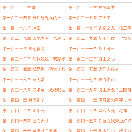
姿
第一百二十二章 吻
第一百二十三章 意欲屠龙
第一百二十四章 日后这乾元的天
第一百二十五章 变天了
下，孤……就托付先生了
第一百二十六章 刺王
第一百二十七章 灾祸之龙，仙玉录
第一百二十八章 天地大变，风起云
第一百二十九章 新王即位，尘埃落
涌
定
第一百三十章 国运育龙
第一百三十一章 裂土称王
第一百三十二章 与我说说，我家娘
第一百三十三章 凌玉之心
子美不美？
第一百三十四章 我兄愿与明大人共
第一百三十五章 诡异入侵者
坐这天下
第一百三十六章 童无常
第一百三十七章 董府密谋
第一百三十八章 朕求你，救救我国
第一百三十九章 凌玉反叛？正阳落
幕
第一百四十章 时候到了
第一百四十一章 明辰最为重要，也
最为危险
第一百四十二章 正阳死
第一百四十三章 皇宫大乱！老东
西，借法！（6k）
第一百四十四章 巨石天降
第一百四十五章 你就在我旁边好好
看着吧
第一百四十六章 羞蝶就是羞蝶
第一百四十七章 指点江山，挥斥方