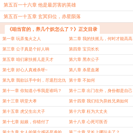
第五百一十六章 他是最厉害的英雄
第五百一十五章 玄冥归位，赤星陨落
《咱当官的，养几个妖怎么了？》正文目录
第一章 玩弄鬼火之人
第二章 我的扶摇儿，何时才能高高
地飞上天空呢？
第三章 公子真是个好人呐
第四章 宝贝长长
第五章 咱们家扶摇儿是天才
第六章 黑衣公子
第七章 好心人真难杀呀~
第八章 杀星血屠
第九章 我欲以手中剑，尽退烈北仇
第十章 不如何
寇万万敌
第十一章 你知道小爷我是谁吗？
第十二章 出门在外，身份都是自己
给的
第十三章 哄堂大孝
第十四章 我们结为异姓兄弟如何
第十五章 虎父生出犬子
第十六章 枉为大丈夫
第十七章 姑娘，你错付了
第十八章 心死可医否
第十九章 女人的第六感还是准的
第二十章 兄长上哪玩去了？