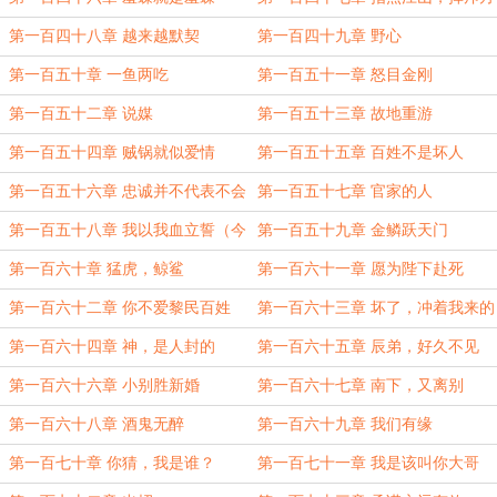
遒
第一百四十八章 越来越默契
第一百四十九章 野心
第一百五十章 一鱼两吃
第一百五十一章 怒目金刚
第一百五十二章 说媒
第一百五十三章 故地重游
第一百五十四章 贼锅就似爱情
第一百五十五章 百姓不是坏人
第一百五十六章 忠诚并不代表不会
第一百五十七章 官家的人
犯错误
第一百五十八章 我以我血立誓（今
第一百五十九章 金鳞跃天门
天先4k，明天给大家多更点）
第一百六十章 猛虎，鲸鲨
第一百六十一章 愿为陛下赴死
第一百六十二章 你不爱黎民百姓
第一百六十三章 坏了，冲着我来的
第一百六十四章 神，是人封的
第一百六十五章 辰弟，好久不见
第一百六十六章 小别胜新婚
第一百六十七章 南下，又离别
第一百六十八章 酒鬼无醉
第一百六十九章 我们有缘
第一百七十章 你猜，我是谁？
第一百七十一章 我是该叫你大哥