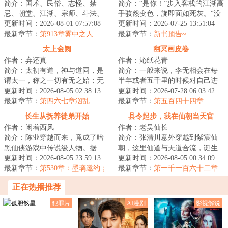
简介：国术、民俗、志怪、禁
简介：“是你！”步入客栈的江湖高
忌、朝堂、江湖、宗师、斗法、
手骇然变色，旋即面如死灰。“没
过阴、出马、请神、傩戏、密
更新时间：2026-08-01 07:57:08
想到，今日要落到你这朝廷鹰犬
更新时间：2026-07-25 13:51:04
教、长生…江湖路，...
最新章节：
第913章雾中之人
的手里！...
最新章节：
新书预告~
太上金阙
幽冥画皮卷
作者：弃还真
作者：沁纸花青
简介：太初有道，神与道同，是
简介：一般来说，李无相会在每
谓太一，称之一切有无之始；无
半年或者五千里的时候对自己进
极之先，阴阳之母，是谓太上，
更新时间：2026-08-05 02:38:13
行一次小保养。主要项目是表皮
更新时间：2026-07-28 06:03:42
称之辟地天开之...
最新章节：
第四六七章汹乱
养护，内脏翻新...
最新章节：
第五百四十四章
（上）
长生从抚养徒弟开始
县令起步，我在仙朝当天官
作者：闲着西风
作者：老吴仙长
简介：陈业穿越而来，竟成了暗
简介：张清川意外穿越到紫宸仙
黑仙侠游戏中传说级人物。据
朝，这里仙道与天道合流，诞生
传，他是一介药农，却教导出举
更新时间：2026-08-05 23:59:13
仙朝天官，执天道权柄、代天道
更新时间：2026-08-05 00:34:09
世闻名的两个仙子...
最新章节：
第530章：墨璃邀约；
牧羊，为仙道共...
最新章节：
第一千一百六十二章
误会
永世诛魔盟约！
正在热播推荐
犯罪片
AI漫剧
影视解说