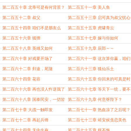
第二百五十章 北帝可是有何背景？
第二百五十一章 美人鱼
第二百五十二章 叔父
第二百五十三章 启可真为叔父忧心
呐
第二百五十四章 咱们不是朋友么
第二百五十五章 虎啸青云
第二百五十六章 狐狸
第二百五十七章 嫁与你如何
第二百五十八章 英雄又如何
第二百五十九章 辰郎～～
第二百六十章 好戏要开场了
第二百六十一章 这次算你赢，咱们
走着瞧
第二百六十二章 归途，尾随
第二百六十三章 狐仙乐土
第二百六十四章 花容
第二百六十五章 你回来的可真是时
候！
第二百六十六章 再也没人忤逆我了
第二百六十七章 等天下一统，要不
要跟我在一起呢？
第二百六十八章 国泰民安，一切皆
第二百六十九章 何意呀陛下？
好
第二百七十章 大战一触即发
第二百七十一章 热血凉了之后呢？
第二百七十二章 再起兵锋
第二百七十三章 靖安侯贪恋美色
第二百七十四章 无中生有
第二百七十五章 朕不悔