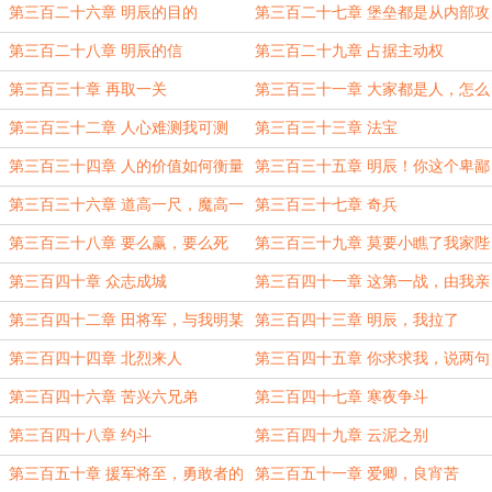
我传一句话
第三百二十六章 明辰的目的
第三百二十七章 堡垒都是从内部攻
克的
第三百二十八章 明辰的信
第三百二十九章 占据主动权
第三百三十章 再取一关
第三百三十一章 大家都是人，怎么
你这么猛啊？！
第三百三十二章 人心难测我可测
第三百三十三章 法宝
第三百三十四章 人的价值如何衡量
第三百三十五章 明辰！你这个卑鄙
呢
小人！！！！
第三百三十六章 道高一尺，魔高一
第三百三十七章 奇兵
丈
第三百三十八章 要么赢，要么死
第三百三十九章 莫要小瞧了我家陛
下
第三百四十章 众志成城
第三百四十一章 这第一战，由我亲
自打响
第三百四十二章 田将军，与我明某
第三百四十三章 明辰，我拉了
人一个面子如何？
第三百四十四章 北烈来人
第三百四十五章 你求求我，说两句
好听的
第三百四十六章 苦兴六兄弟
第三百四十七章 寒夜争斗
第三百四十八章 约斗
第三百四十九章 云泥之别
第三百五十章 援军将至，勇敢者的
第三百五十一章 爱卿，良宵苦