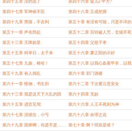
第四十五章 没的选了
第四十六章 徒儿x 甲方?
第四十七章 军神侯不臣
第四十八章 五成把握
第四十九章 黑猫，不吉利
第五十章 有没有可能，只是不详的
人本就倒霉呢？
第五十一章 声名鹊起
第五十二章 百转破人咒，玄猫开死
眸
第五十三章 天降妖星
第五十四章 父慈子孝
第五十五章 科举日，太子来
第五十六章 萧正阳的示好
第五十七章 九族，梭哈！
第五十八章 以我心血着甲衣，以我
英魂殉太平
第五十九章 有人捣乱
第六十章 邪门酒楼
第六十一章 怪物，书生归
第六十二章 下次要注意安全
第六十三章 我是这天下大乱的因
第六十四章 无妨
第六十五章 进宫见驾
第六十六章 人王不死则为神
第六十七章 没唬住，小亏
第六十八章 命理之说
第六十九章 国师啊，你是不是……
第七十章 啊？明辰是谁？