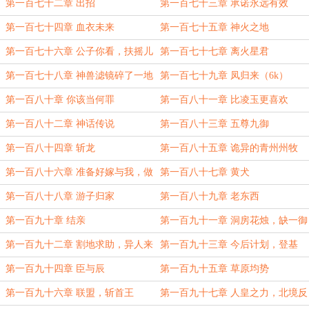
呢？还是该叫你陛下呢？
第一百七十二章 出招
第一百七十三章 承诺永远有效
第一百七十四章 血衣未来
第一百七十五章 神火之地
第一百七十六章 公子你看，扶摇儿
第一百七十七章 离火星君
高高飞上天空了啦～（6k）
第一百七十八章 神兽滤镜碎了一地
第一百七十九章 凤归来（6k）
第一百八十章 你该当何罪
第一百八十一章 比凌玉更喜欢
第一百八十二章 神话传说
第一百八十三章 五尊九御
第一百八十四章 斩龙
第一百八十五章 诡异的青州州牧
第一百八十六章 准备好嫁与我，做
第一百八十七章 黄犬
我的妻了吗
第一百八十八章 游子归家
第一百八十九章 老东西
第一百九十章 结亲
第一百九十一章 洞房花烛，缺一御
主
第一百九十二章 割地求助，异人来
第一百九十三章 今后计划，登基
投
第一百九十四章 臣与辰
第一百九十五章 草原均势
第一百九十六章 联盟，斩首王
第一百九十七章 人皇之力，北境反