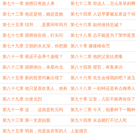
不如他？
第七十一章 放榜日有故人来
第七十二章 你这人，怎么呆呆的啊
～
第七十三章 他还是他，她还是她
第七十四章 人迟早要被反差这个词
害死
第七十五章 结拜……是要同年同月
第七十六章 如何保持忠诚？
同日死的
第七十七章 国师徐应俗，钉头印
第七十八章 总不能是为了荣华富贵
吧
第七十九章 王朝的水太深，你把握
第八十章 嫁接移命咒
不住的
第八十一章 谁还不会养个蛊呢？
第八十二章 他的父皇比虎毒
第八十三章 国师倒台，杀星向北
第八十四章 授官，有客来访
第八十五章 新的投资对象出现了
第八十六章 先生会保我的吧？凌玉
首战
第八十七章 他只是喜欢美人，他有
第八十八章 一刻钟还是有点侮辱人
什么错？！
了
第八十九章 出使北烈
第九十章 父皇，儿臣不能再依你了
第九十一章 这……这就是乾元吗
第九十二章 今天，他要种下一颗种
子
第九十三章 第一支原始股
第九十四章 永远都打不过人民
第九十五章 明辰，你是血衣军的人
上架感言