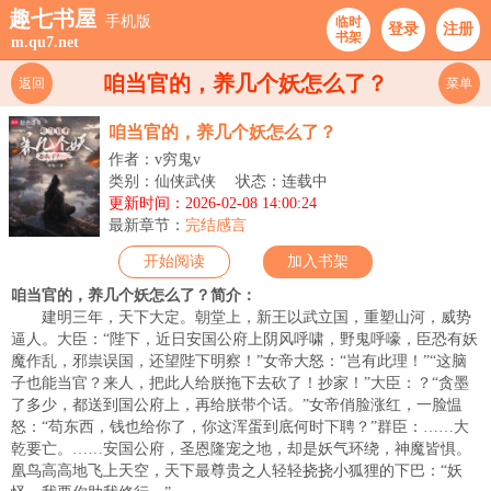
趣七书屋
手机版
临时
登录
注册
书架
m.qu7.net
咱当官的，养几个妖怎么了？
返回
菜单
咱当官的，养几个妖怎么了？
作者：v穷鬼v
类别：仙侠武侠
状态：连载中
更新时间：2026-02-08 14:00:24
最新章节：
完结感言
开始阅读
加入书架
咱当官的，养几个妖怎么了？简介：
建明三年，天下大定。朝堂上，新王以武立国，重塑山河，威势
逼人。大臣：“陛下，近日安国公府上阴风呼啸，野鬼呼嚎，臣恐有妖
魔作乱，邪祟误国，还望陛下明察！”女帝大怒：“岂有此理！”“这脑
子也能当官？来人，把此人给朕拖下去砍了！抄家！”大臣：？“贪墨
了多少，都送到国公府上，再给朕带个话。”女帝俏脸涨红，一脸愠
怒：“苟东西，钱也给你了，你这浑蛋到底何时下聘？”群臣：……大
乾要亡。……安国公府，圣恩隆宠之地，却是妖气环绕，神魔皆惧。
凰鸟高高地飞上天空，天下最尊贵之人轻轻挠挠小狐狸的下巴：“妖