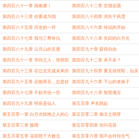
第四百八十一章 搞偷袭！
第四百八十二章 玄猫还愿
第四百八十三章 你要成为我
第四百八十四章 消失于风雪
第四百八十五章 历史的一环
第四百八十六章 传说的开始
第四百八十七章 我与三尊有仇
第四百八十八章 失踪的白月光
第四百八十九章 云月山的灵鹿
第四百九十章 获得自由
第四百九十一章 等待之人，张煜阳
第四百九十二章 杀不杀？
第四百九十三章 在过去完成未来的
第四百九十四章 重见张煜阳，仙灵
约定
之基
第四百九十五章 还能再见，总是好
第四百九十六章 下山的老疯子
的
第四百九十七章 不妨市侩一些
第四百九十八章 智慧瑰宝
第四百九十九章 明辰是仙人
第五百章 声名鹊起
第五百零一章 白月光惊艳之人的心
第五百零二章 御主之萌芽
心相惜
第五百零三章 狐狸
第五百零四章 你叫花容
第五百零五章 花容陛下大败北
第五百零六章 我不会对你生气