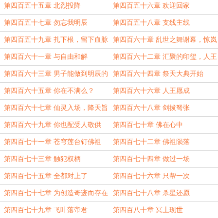
父所托
第四百五十五章 北烈投降
第四百五十六章 欢迎回家
第四百五十七章 勿忘我明辰
第四百五十八章 支线主线
第四百五十九章 扎下根，留下血脉
第四百六十章 乱世之舞谢幕，惊岚
来
第四百六十一章 与自由和解
第四百六十二章 汇聚的印玺，人王
的器量
第四百六十三章 男子能做到明辰的
第四百六十四章 祭天大典开始
地步，也算是走到极致了
第四百六十五章 你在不满么？
第四百六十六章 人王愿成
第四百六十七章 仙灵入场，降天旨
第四百六十八章 剑拔弩张
第四百六十九章 你也配受人敬供
第四百七十章 佛在心中
第四百七十一章 苍穹莲台钉佛祖
第四百七十二章 佛祖陨落
第四百七十三章 触犯权柄
第四百七十四章 做过一场
第四百七十五章 全都对上了
第四百七十六章 只帮一次
第四百七十七章 为创造奇迹而存在
第四百七十八章 杀星还愿
第四百七十九章 飞叶落帝君
第四百八十章 冥土现世