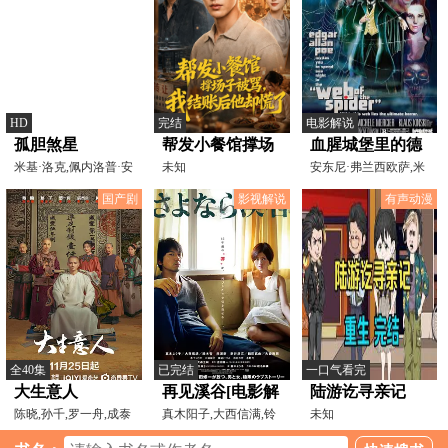
HD
完结
电影解说
孤胆煞星
帮发小餐馆撑场
血腥城堡里的德
米基·洛克,佩内洛普·安
子被骂，我结账
未知
古拉[电影解说]
安东尼·弗兰西欧萨,米
·米勒,托马斯·伊
歇尔·梅奇,克劳斯·
后他却慌了
国产剧
影视解说
有声动漫
全40集
已完结
一口气看完
大生意人
再见溪谷[电影解
陆游讫寻亲记
陈晓,孙千,罗一舟,成泰
说]
真木阳子,大西信满,铃
未知
燊,黄志忠,李纯,朱亚
木杏,大森南朋,井浦新