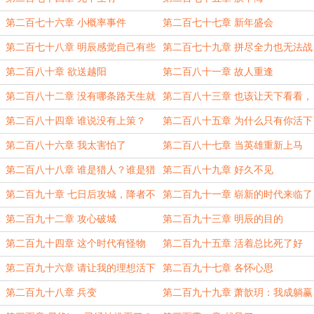
第二百七十六章 小概率事件
第二百七十七章 新年盛会
第二百七十八章 明辰感觉自己有些
第二百七十九章 拼尽全力也无法战
阴暗了
胜
第二百八十章 欲送越阳
第二百八十一章 故人重逢
第二百八十二章 没有哪条路天生就
第二百八十三章 也该让天下看看，
是死的
我乾元的兵锋了
第二百八十四章 谁说没有上策？
第二百八十五章 为什么只有你活下
来
第二百八十六章 我太害怕了
第二百八十七章 当英雄重新上马
第二百八十八章 谁是猎人？谁是猎
第二百八十九章 好久不见
物？
第二百九十章 七日后攻城，降者不
第二百九十一章 崭新的时代来临了
杀
第二百九十二章 攻心破城
第二百九十三章 明辰的目的
第二百九十四章 这个时代有怪物
第二百九十五章 活着总比死了好
第二百九十六章 请让我的理想活下
第二百九十七章 各怀心思
去
第二百九十八章 兵变
第二百九十九章 萧歆玥：我成躺赢