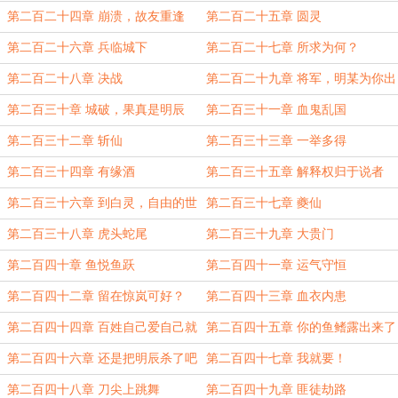
第二百二十四章 崩溃，故友重逢
第二百二十五章 圆灵
第二百二十六章 兵临城下
第二百二十七章 所求为何？
第二百二十八章 决战
第二百二十九章 将军，明某为你出
出气如何
第二百三十章 城破，果真是明辰
第二百三十一章 血鬼乱国
第二百三十二章 斩仙
第二百三十三章 一举多得
第二百三十四章 有缘酒
第二百三十五章 解释权归于说者
第二百三十六章 到白灵，自由的世
第二百三十七章 夔仙
界
第二百三十八章 虎头蛇尾
第二百三十九章 大贵门
第二百四十章 鱼悦鱼跃
第二百四十一章 运气守恒
第二百四十二章 留在惊岚可好？
第二百四十三章 血衣内患
第二百四十四章 百姓自己爱自己就
第二百四十五章 你的鱼鳍露出来了
可以了
第二百四十六章 还是把明辰杀了吧
第二百四十七章 我就要！
第二百四十八章 刀尖上跳舞
第二百四十九章 匪徒劫路