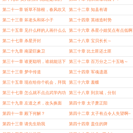
第二十一章 斩草不除根，春风吹又
第二十二章 知县有请
生
第二十三章 坏老头和坏小子
第二十四章 英雄造时势
第二十五章 见什么样的人画什么么
第二十六章 杀星小姐笑点有点低啊
样的饼
～
第二十七章 杀星开封
第二十八章 宝贝长长～
第二十九章 南梁巨象卫
第三十章 比土匪还土匪
第三十一章 谁更聪明，谁就能活下
第三十二章 百万分之二十五咯～
来
第三十三章 梦中传道
第三十四章 军魂遗愿
第三十五章 现在给你个机会，拜我
第三十六章 羞蝶
为师
第三十七章 怎么就不点点武学内功
第三十八章 到京城，分别
这方面的科技树呢
第三十九章 左道之术，改头换面
第四十章 太子萧正阳
第四十一章 殿下何解？
第四十二章 太子有点令人失望啊~
第四十三章 请先生助我
第四十四章 盖住的牌