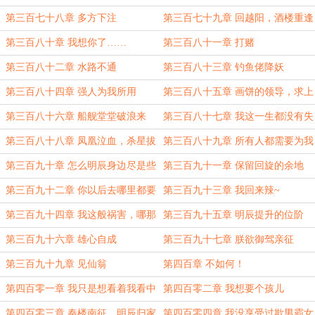
第三百七十八章 多方下注
第三百七十九章 回越阳，酒楼重逢
第三百八十章 我想你了……
第三百八十一章 打赌
第三百八十二章 水路不通
第三百八十三章 钓鱼佬降妖
第三百八十四章 强人为我所用
第三百八十五章 画饼的领导，求上
进的他
第三百八十六章 船舰堂堂破浪来
第三百八十七章 我这一生都没有失
败过，这次也不会
第三百八十八章 凤凰泣血，杀星拔
第三百八十九章 所有人都需要为我
剑
的公子陪葬！
第三百九十章 怎么明辰身边尽是些
第三百九十一章 保留回旋的余地
怪物
第三百九十二章 你以后去哪里都要
第三百九十三章 我回来辣~
带上我一起！
第三百九十四章 我这般祸害，哪那
第三百九十五章 明辰提升的位阶
么容易死？
第三百九十六章 雄心自成
第三百九十七章 朕欲御驾亲征
第三百九十九章 见仙翁
第四百章 不如何！
第四百零一章 我只是想看着我看中
第四百零二章 我想要个孩儿
的君王赢
第四百零三章 秦楼南征，明辰归家
第四百零四章 我没享受过欺男霸女