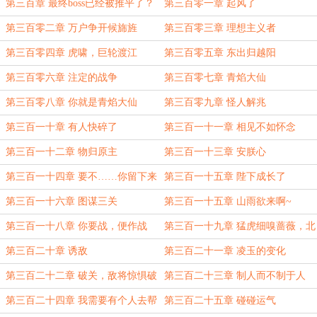
狗了
第三百章 最终boss已经被推平了？
第三百零一章 起风了
第三百零二章 万户争开候旆旌
第三百零三章 理想主义者
第三百零四章 虎啸，巨轮渡江
第三百零五章 东出归越阳
第三百零六章 注定的战争
第三百零七章 青焰大仙
第三百零八章 你就是青焰大仙
第三百零九章 怪人解兆
第三百一十章 有人快碎了
第三百一十一章 相见不如怀念
第三百一十二章 物归原主
第三百一十三章 安朕心
第三百一十四章 要不……你留下来
第三百一十五章 陛下成长了
吧……
第三百一十六章 图谋三关
第三百一十五章 山雨欲来啊~
第三百一十八章 你要战，便作战
第三百一十九章 猛虎细嗅蔷薇，北
上
第三百二十章 诱敌
第三百二十一章 凌玉的变化
第三百二十二章 破关，敌将惊惧破
第三百二十三章 制人而不制于人
胆
第三百二十四章 我需要有个人去帮
第三百二十五章 碰碰运气