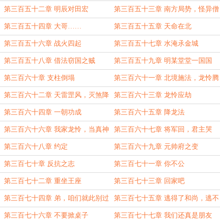
奖励
短……
第三百五十二章 明辰对田宏
第三百五十三章 南方局势，怪异僧
人
第三百五十四章 大哥……
第三百五十五章 天命在北
第三百五十六章 战火四起
第三百五十七章 水淹氶金城
第三百五十八章 借法窃国之贼
第三百五十九章 明某堂堂一国国
公，会偷你什么东西么
第三百六十章 支柱倒塌
第三百六十一章 北境施法，龙怜腾
云
第三百六十二章 天雷罡风，灭煞降
第三百六十三章 龙怜应劫
魔
第三百六十四章 一朝功成
第三百六十五章 降龙法
第三百六十六章 我家龙怜，当真神
第三百六十七章 将军回，君主哭
俊呢！
第三百六十八章 约定
第三百六十九章 元帅府之变
第三百七十章 反抗之志
第三百七十一章 你不公
第三百七十二章 重坐王座
第三百七十三章 回家吧
第三百七十四章 弟，咱们就此别过
第三百七十五章 逃得了和尚，逃不
了庙
第三百七十六章 不要掀桌子
第三百七十七章 我们还真是朋友