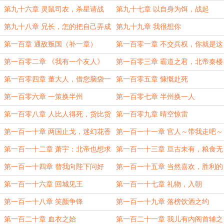
么
第九十六章 灵鼠司农，杀星请战
第九十七章 以自身为饵，战起
第九十八章 兄长，怎的把自己弄成
第九十九章 我很想你
这般模样了？
第一百章 通敌叛国（补一章）
第一百零一章 不交兵权，你就是这
北境的王！
第一百零二章 《我有一个友人》
第一百零三章 霸道之君，北帝秦楼
第一百零四章 董大人，借您脑袋一
第一百零五章 慷慨赴死
用
第一百零六章 一策换半州
第一百零七章 半州换一人
第一百零八章 人比人得死，货比货
第一百零九章 晴空惊雷
得丢
第一百一十章 两国止戈，迷幻花香
第一百一十一章 官人～带我走吧～
第一百一十二章 萧宇：北帝也想求
第一百一十三章 亘古未有，粮食无
长生？
罪
第一百一十四章 替我向陛下问好
第一百一十五章 当然喜欢，胜利的
意义
第一百一十六章 回城见王
第一百一十七章 礼物，入朝
第一百一十八章 笑颜争锋
第一百一十九章 落榜饮酒之约
第一百二十章 血衣之始
第一百二十一章 我儿有内阁首辅之