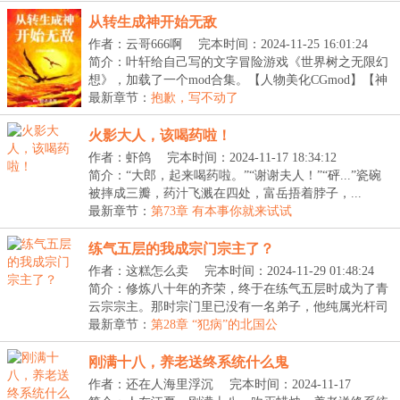
从转生成神开始无敌
作者：云哥666啊
完本时间：2024-11-25 16:01:24
简介：叶轩给自己写的文字冒险游戏《世界树之无限幻
想》，加载了一个mod合集。【人物美化CGmod】【神
器打...
最新章节：
抱歉，写不动了
火影大人，该喝药啦！
作者：虾鸽
完本时间：2024-11-17 18:34:12
简介：“大郎，起来喝药啦。”“谢谢夫人！”“砰...”瓷碗
被摔成三瓣，药汁飞溅在四处，富岳捂着脖子，...
最新章节：
第73章 有本事你就来试试
练气五层的我成宗门宗主了？
作者：这糕怎么卖
完本时间：2024-11-29 01:48:24
简介：修炼八十年的齐荣，终于在练气五层时成为了青
云宗宗主。那时宗门里已没有一名弟子，他纯属光杆司
令...
最新章节：
第28章 “犯病”的北国公
刚满十八，养老送终系统什么鬼
作者：还在人海里浮沉
完本时间：2024-11-17