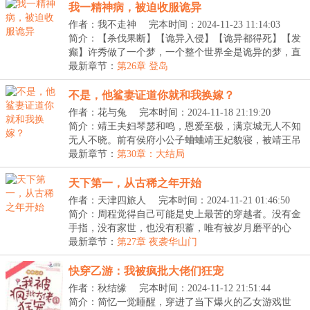
我一精神病，被迫收服诡异
作者：我不走神
完本时间：2024-11-23 11:14:03
简介：【杀伐果断】【诡异入侵】【诡异都得死】【发
癫】许秀做了一个梦，一个整个世界全是诡异的梦，直
到...
最新章节：
第26章 登岛
不是，他鲨妻证道你就和我换嫁？
作者：花与兔
完本时间：2024-11-18 21:19:20
简介：靖王夫妇琴瑟和鸣，恩爱至极，满京城无人不知
无人不晓。前有侯府小公子蛐蛐靖王妃貌寝，被靖王吊
树...
最新章节：
第30章：大结局
天下第一，从古稀之年开始
作者：天津四旅人
完本时间：2024-11-21 01:46:50
简介：周程觉得自己可能是史上最苦的穿越者。没有金
手指，没有家世，也没有积蓄，唯有被岁月磨平的心
态，...
最新章节：
第27章 夜袭华山门
快穿乙游：我被疯批大佬们狂宠
作者：秋结缘
完本时间：2024-11-12 21:51:44
简介：简忆一觉睡醒，穿进了当下爆火的乙女游戏世