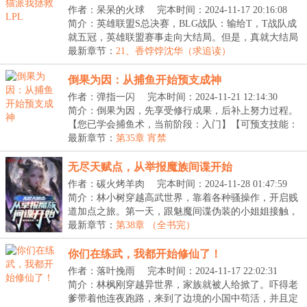
作者：呆呆的火球
完本时间：2024-11-17 20:16:08
简介：英雄联盟S总决赛，BLG战队：输给T，T战队成
就五冠，英雄联盟赛事走向大结局。但是，真就大结局
了吗...
最新章节：
21、香饽饽沈华（求追读）
倒果为因：从捕鱼开始预支成神
作者：弹指一闪
完本时间：2024-11-21 12:14:30
简介：倒果为因，先享受修行成果，后补上努力过程。
【您已学会捕鱼术，当前阶段：入门】【可预支技能：
捕...
最新章节：
第35章 宵禁
无尽天赋点，从举报魔族间谍开始
作者：碳火烤羊肉
完本时间：2024-11-28 01:47:59
简介：林小树穿越高武世界，靠着各种骚操作，开启贱
道加点之旅。第一天，跟魅魔间谍伪装的小姐姐接触，
反...
最新章节：
第38章 （全书完）
你们在练武，我都开始修仙了！
作者：落叶挽雨
完本时间：2024-11-17 22:02:31
简介：林枫刚穿越异世界，家族就被人给掀了。吓得老
爹带着他连夜跑路，来到了边境的小国中苟活，并且定