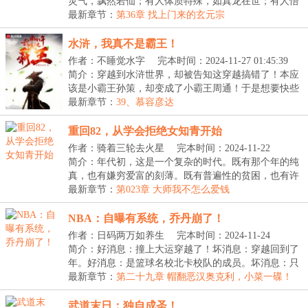
灵气，飘然若仙；有人体质特殊，如真龙在世；有人悟
性...
最新章节：
第36章 找上门来的玄元宗
水浒，我真不是霸王！
作者：不睡觉水字
完本时间：2024-11-27 01:45:39
简介：穿越到水浒世界，却被告知这穿越搞错了！本应
该是小霸王孙策，却变成了小霸王周通！于是想要快些
得...
最新章节：
39、慕容彦达
重回82，从学会拒绝女知青开始
作者：骑着三轮去火星
完本时间：2024-11-22
09:00:11
简介：年代初，这是一个复杂的时代。既有那个年的纯
真，也有嫌穷爱富的刻薄。既有普遍性的贫困，也有许
多...
最新章节：
第023章 大师我不怎么爱钱
NBA：自曝有系统，乔丹崩了！
作者：日码两万如养生
完本时间：2024-11-24
11:12:34
简介：好消息：撞上大运穿越了！坏消息：穿越回到了
年。好消息：是篮球名校北卡校队的成员。坏消息：只
是...
最新章节：
第二十九章 帽翻恶汉奥克利，小菜一碟！
（求追读）
武道末日：独自成圣！