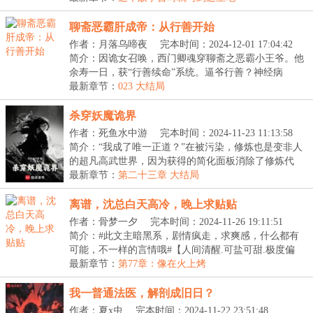
聊斋恶霸肝成帝：从行善开始
作者：月落乌啼夜
完本时间：2024-12-01 17:04:42
简介：因诡女召唤，西门卿魂穿聊斋之恶霸小王爷。他
余寿一日，获“行善续命”系统。逼爷行善？神经病
吗？...
最新章节：
023 大结局
杀穿妖魔诡界
作者：死鱼水中游
完本时间：2024-11-23 11:13:58
简介：“我成了唯一正道？”在被污染，修炼也是变非人
的超凡高武世界，因为获得的简化面板消除了修炼代
价...
最新章节：
第二十三章 大结局
离谱，沈总白天高冷，晚上求贴贴
作者：骨梦一夕
完本时间：2024-11-26 19:11:51
简介：#此文主暗黑系，剧情疯走，求爽感，什么都有
可能，不一样的言情哦#【人间清醒.可盐可甜.极度偏
执....
最新章节：
第77章：像在火上烤
我一普通法医，解剖成旧日？
作者：夏x虫
完本时间：2024-11-22 23:51:48