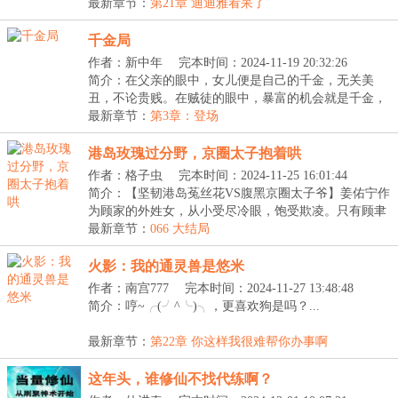
【掠...
最新章节：
第21章 迪迪雅看呆了
千金局
作者：新中年
完本时间：2024-11-19 20:32:26
简介：在父亲的眼中，女儿便是自己的千金，无关美
丑，不论贵贱。在贼徒的眼中，暴富的机会就是千金，
无关...
最新章节：
第3章：登场
港岛玫瑰过分野，京圈太子抱着哄
作者：格子虫
完本时间：2024-11-25 16:01:44
简介：【坚韧港岛菟丝花VS腹黑京圈太子爷】姜佑宁作
为顾家的外姓女，从小受尽冷眼，饱受欺凌。只有顾聿
衍...
最新章节：
066 大结局
火影：我的通灵兽是悠米
作者：南宫777
完本时间：2024-11-27 13:48:48
简介：哼~╭(╯^╰)╮，更喜欢狗是吗？...
最新章节：
第22章 你这样我很难帮你办事啊
这年头，谁修仙不找代练啊？