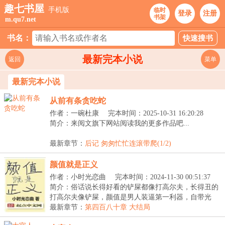
趣七书屋
手机版
临时
登录
注册
书架
m.qu7.net
书名：
最新完本小说
返回
菜单
最新完本小说
从前有条贪吃蛇
作者：一碗杜康
完本时间：2025-10-31 16:20:28
简介：来阅文旗下网站阅读我的更多作品吧...
最新章节：
后记 匆匆忙忙连滚带爬(1/2)
颜值就是正义
作者：小时光恋曲
完本时间：2024-11-30 00:51:37
简介：俗话说长得好看的铲屎都像打高尔夫，长得丑的
打高尔夫像铲屎，颜值是男人装逼第一利器，自带光
环，...
最新章节：
第四百八十章 大结局