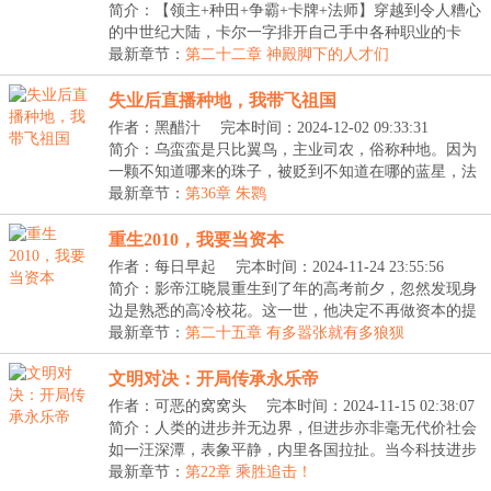
简介：【领主+种田+争霸+卡牌+法师】穿越到令人糟心
的中世纪大陆，卡尔一字排开自己手中各种职业的卡
牌。...
最新章节：
第二十二章 神殿脚下的人才们
失业后直播种地，我带飞祖国
作者：黑醋汁
完本时间：2024-12-02 09:33:31
简介：乌蛮蛮是只比翼鸟，主业司农，俗称种地。因为
一颗不知道哪来的珠子，被贬到不知道在哪的蓝星，法
力...
最新章节：
第36章 朱鹮
重生2010，我要当资本
作者：每日早起
完本时间：2024-11-24 23:55:56
简介：影帝江晓晨重生到了年的高考前夕，忽然发现身
边是熟悉的高冷校花。这一世，他决定不再做资本的提
线...
最新章节：
第二十五章 有多嚣张就有多狼狈
文明对决：开局传承永乐帝
作者：可恶的窝窝头
完本时间：2024-11-15 02:38:07
简介：人类的进步并无边界，但进步亦非毫无代价社会
如一汪深潭，表象平静，内里各国拉扯。当今科技进步
缓...
最新章节：
第22章 乘胜追击！