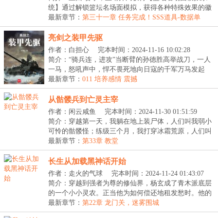
统】通过解锁篮坛名场面模拟，获得各种特殊效果的徽
章...
最新章节：
第三十一章 任务完成！SSS道具-数据单
亮剑之装甲先驱
作者：白担心
完本时间：2024-11-16 10:02:28
简介：“骑兵连，进攻”当断臂的孙德胜高举战刀，一人
一马，怒吼声中，悍不畏死地向日寇的千军万马发起
冲...
最新章节：
011 培养感情 震撼
从骷髅兵到亡灵主宰
作者：闲云咸鱼
完本时间：2024-11-30 01:51:59
简介：穿越第一天，我躺在地上装尸体，人们叫我弱小
可怜的骷髅怪；练级三个月，我打穿冰霜荒原，人们叫
我...
最新章节：
第33章 教堂
长生从加载黑神话开始
作者：走火的气球
完本时间：2024-11-24 01:43:07
简介：穿越到强者为尊的修仙界，杨玄成了青木派底层
的一个小小灵农。正当他为如何偿还地租发愁时。他的
脑...
最新章节：
第22章 龙门关，迷雾围城