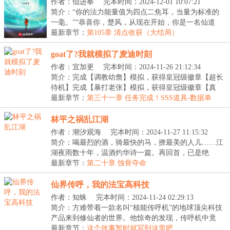
作者：仙进奉
完本时间：2024-12-01 10:07:21
简介：“你的法力能量值为四点二焦耳，当量为标准的
一毫。”“恭喜你，楚风，从现在开始，你是一名仙道
联...
最新章节：
第105章 清点收获（大结局）
goat了?我就模拟了麦迪时刻
作者：宜加更
完本时间：2024-11-26 21:12:34
简介：完成【调教幼詹】模拟，获得皇冠级徽章【超长
待机】完成【暴打老张】模拟，获得皇冠级徽章【真
·GO...
最新章节：
第三十一章 任务完成！SSS道具-数据单
林平之祸乱江湖
作者：潮汐观海
完本时间：2024-11-27 11:15:32
简介：喝最烈的酒，骑最快的马，撩最美的人儿……江
湖夜雨数十年，温酒灼华诗一篇。再回首，已是绝
巅。...
最新章节：
第二十章 蚀骨夺命
仙界传呼，我的法宝高科技
作者：知蛛
完本时间：2024-11-24 02:29:13
简介：方难带着一款名叫“核能传呼机”的地球顶尖科技
产品来到修仙者的世界。他惊奇的发现，传呼机中竟
然...
最新章节：
这个故事暂时就写到这里吧