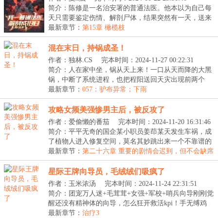
简介：陈修是一名治安署的普通法医。他本以为自己每
天只需要鉴定伤情、解剖尸体，结果突然有一天，送来
一...
最新章节：
第15章 橄榄枝
混在末日，持锅成圣！
作者：独林.CS
完本时间：2024-11-27 00:22:31
简介：人在家中坐，锅从天上来！一口从天而降的大黑
锅，中断了系统进程，也把程阳送回天灾出现前两个
月，...
最新章节：
057：驴布异常；下雨
攻略女频美强惨男主后，被反攻了
作者：爱偷懒的番茄
完本时间：2024-11-20 16:31:46
简介：平平无奇的国企某小职员姜茚某天发生车祸，成
了植物人进入修复空间，莫名其妙跳出来一个不靠谱的
系...
最新章节：
第二十六章 重要的剧情会迟到，但不会缺席
星际王牌向导员，毛绒绒们吸疯了
作者：玉米浓汤
完本时间：2024-11-24 22:31:51
简介：团宠万人迷+毛茸茸+女强+军校+哨兵向导刚刚觉
醒还没有精神体的向导，怎么狂开救活kpi！手无缚鸡
之...
最新章节：
治疗3