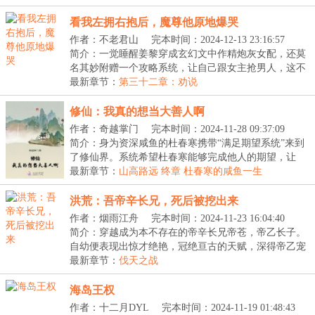
看我左拥右抱后，魔尊他原地爆哭
作者：不老君山
完本时间：2024-12-13 23:16:57
简介：一觉睡醒姜黎穿成玄幻文中作精炮灰女配，还莫
名其妙附赠一个攻略系统，让自己跟女主抢男人，这不
是...
最新章节：
第三十二章：劝说
修仙：我真的想当大善人啊
作者：奇越掌门
完本时间：2024-11-28 09:37:09
简介：身为资深咸鱼的杜春寒携带“满足期望系统”来到
了修仙界。系统希望杜春寒能够完成他人的期望，让
他...
最新章节：
山高路远 终章 杜春寒的咸鱼一生
洪荒：吾帝辛长兄，死后被挖出来
作者：烟雨江舟
完本时间：2024-11-23 16:04:40
简介：穿越成为本不存在的帝辛长兄帝苍，帝乙长子。
自幼便表现出惊才绝艳，冠绝亘古的天赋，深得帝乙宠
爱...
最新章节：
伐天之战
海岛王权
作者：十二月DYL
完本时间：2024-11-19 01:48:43