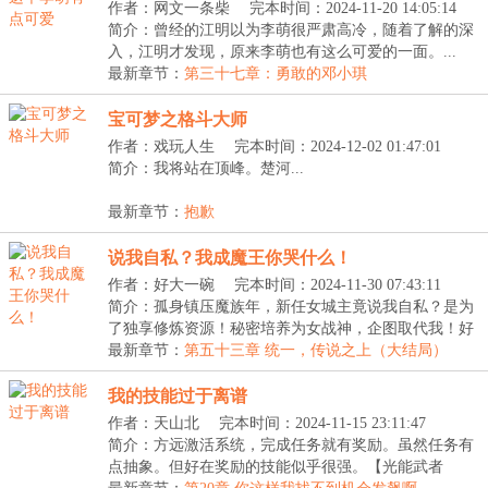
作者：网文一条柴
完本时间：2024-11-20 14:05:14
简介：曾经的江明以为李萌很严肃高冷，随着了解的深
入，江明才发现，原来李萌也有这么可爱的一面。...
最新章节：
第三十七章：勇敢的邓小琪
宝可梦之格斗大师
作者：戏玩人生
完本时间：2024-12-02 01:47:01
简介：我将站在顶峰。楚河...
最新章节：
抱歉
说我自私？我成魔王你哭什么！
作者：好大一碗
完本时间：2024-11-30 07:43:11
简介：孤身镇压魔族年，新任女城主竟说我自私？是为
了独享修炼资源！秘密培养为女战神，企图取代我！好
好...
最新章节：
第五十三章 统一，传说之上（大结局）
我的技能过于离谱
作者：天山北
完本时间：2024-11-15 23:11:47
简介：方远激活系统，完成任务就有奖励。虽然任务有
点抽象。但好在奖励的技能似乎很强。【光能武者