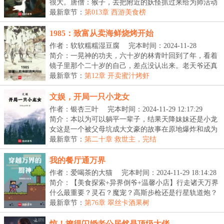
很大。唐僧：猴子，去把附近的妖怪抓过来给为师活动
活...
最新章节：
第013章 西游美食榜
1985：致富从卖海鲜烧烤开始
作者：软软糯糯湿豆腐
完本时间：2024-11-28
23:57:13
简介：一晃神的功夫，六十岁的林青叶回到了年，看着
镜子里那个二十岁的自己，差点没认出来。老天爷还真
给...
最新章节：
第12章 开卖蜜汁烤虾
文娱，开局一只小龙女
作者：银杏三叶
完本时间：2024-11-29 12:17:29
简介：本以为可以躺平一辈子，结果天降妹妹还是小龙
女这是一个被父母坑成大文豪的故事在原地爆炸和成为
文...
最新章节：
第二十章 救世主，完结
我的餐厅通万界
作者：爱喝茶的大猫
完本时间：2024-11-29 18:14:28
简介：【美食探索+异界倒爷+温馨小店】行走诸天万界
什么最重要？灵石？魔宠？高斯步枪还是行星轨道炮？
不...
最新章节：
第76章 翠丝卡酒果树
惊！撩得闪婚老公居然是顶级大佬