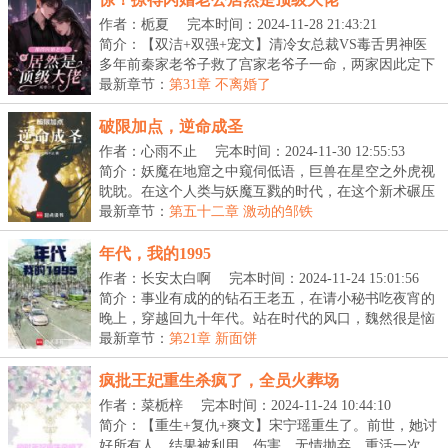
作者：栀夏
完本时间：2024-11-28 21:43:21
简介：【双洁+双强+宠文】清冷女总裁VS毒舌男神医
多年前秦家老爷子救了宫家老爷子一命，两家因此定下
了婚...
最新章节：
第31章 不离婚了
破限加点，逆命成圣
作者：心雨不止
完本时间：2024-11-30 12:55:53
简介：妖魔在地窟之中窥伺低语，巨兽在星空之外虎视
眈眈。在这个人类与妖魔互戮的时代，在这个新术碾压
旧...
最新章节：
第五十二章 激动的邹铁
年代，我的1995
作者：长安太白啊
完本时间：2024-11-24 15:01:56
简介：事业有成的的钻石王老五，在请小秘书吃夜宵的
晚上，穿越回九十年代。站在时代的风口，魏然很是恼
火...
最新章节：
第21章 新面饼
疯批王妃重生杀疯了，全员火葬场
作者：菜栀梓
完本时间：2024-11-24 10:44:10
简介：【重生+复仇+爽文】宋宁瑶重生了。前世，她讨
好所有人，结果被利用，伤害，无情抛弃。重活一次，