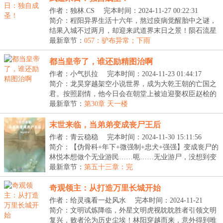
作者：独林.CS
完本时间：2024-11-27 00:22:31
简介：程阳异界生活十六年，熬过疫病觉醒胎中之谜，
结果入城不过两月，却迎来武道界末日之景！陨石流星
的...
最新章节：
057：驴布异常；下雨
都当皇帝了，谁还励精图治啊
作者：小气扒拉
完本时间：2024-11-23 01:44:17
简介：龙昊穿越架空小说世界，成为大乾王朝的亡国之
君。按照剧情，他今日会在朝堂上被迫迎娶权臣赵桧的
女...
最新章节：
第30章 天一楼
末世来临，当弟弟变成丧尸王后
作者：青云稳稳
完本时间：2024-11-30 15:11:56
简介：【伪骨科+年下+微强制+忠犬+强强】变成丧尸的
林悦本想做个无业游民……呃……无业游尸，没想到变
成...
最新章节：
第五十三章：完
奇观领主：从打造万里长城开始
作者：给灵魂看一处风水
完本时间：2024-11-21
23:35:05
简介：文明试炼降临，外星文明虎视眈眈胜者引领文明
复兴，败者沦为历史尘埃！林阳穿越而来，意外得到唯