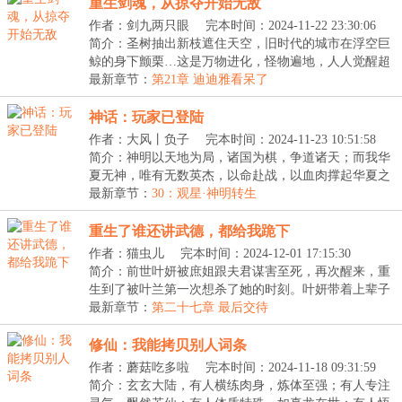
重生剑魂，从掠夺开始无敌
作者：剑九两只眼
完本时间：2024-11-22 23:30:06
简介：圣树抽出新枝遮住天空，旧时代的城市在浮空巨
鲸的身下颤栗…这是万物进化，怪物遍地，人人觉醒超
凡...
最新章节：
第21章 迪迪雅看呆了
神话：玩家已登陆
作者：大风丨负子
完本时间：2024-11-23 10:51:58
简介：神明以天地为局，诸国为棋，争道诸天；而我华
夏无神，唯有无数英杰，以命赴战，以血肉撑起华夏之
天...
最新章节：
30：观星·神明转生
重生了谁还讲武德，都给我跪下
作者：猫虫儿
完本时间：2024-12-01 17:15:30
简介：前世叶妍被庶姐跟夫君谋害至死，再次醒来，重
生到了被叶兰第一次想杀了她的时刻。叶妍带着上辈子
的...
最新章节：
第二十七章 最后交待
修仙：我能拷贝别人词条
作者：蘑菇吃多啦
完本时间：2024-11-18 09:31:59
简介：玄玄大陆，有人横练肉身，炼体至强；有人专注