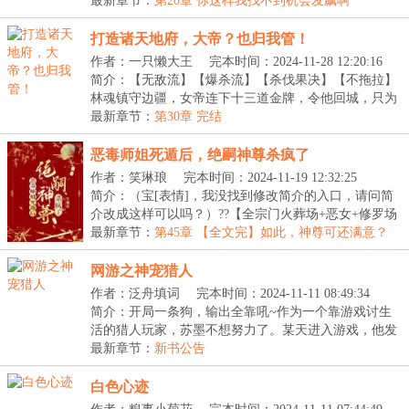
LV】：...
最新章节：
第20章 你这样我找不到机会发飙啊
打造诸天地府，大帝？也归我管！
作者：一只懒大王
完本时间：2024-11-28 12:20:16
简介：【无敌流】【爆杀流】【杀伐果决】【不拖拉】
林魂镇守边疆，女帝连下十三道金牌，令他回城，只为
用...
最新章节：
第30章 完结
恶毒师姐死遁后，绝嗣神尊杀疯了
作者：笑琳琅
完本时间：2024-11-19 12:32:25
简介：（宝[表情]，我没找到修改简介的入口，请问简
介改成这样可以吗？）??【全宗门火葬场+恶女+修罗场
+...
最新章节：
第45章 【全文完】如此，神尊可还满意？
网游之神宠猎人
作者：泛舟填词
完本时间：2024-11-11 08:49:34
简介：开局一条狗，输出全靠吼~作为一个靠游戏讨生
活的猎人玩家，苏墨不想努力了。某天进入游戏，他发
现...
最新章节：
新书公告
白色心迹