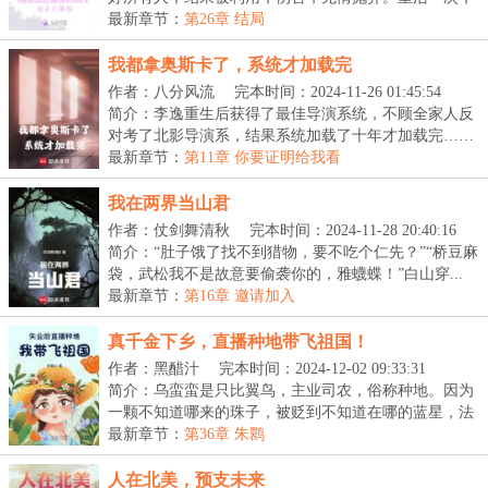
宋...
最新章节：
第26章 结局
我都拿奥斯卡了，系统才加载完
作者：八分风流
完本时间：2024-11-26 01:45:54
简介：李逸重生后获得了最佳导演系统，不顾全家人反
对考了北影导演系，结果系统加载了十年才加载完……
【...
最新章节：
第11章 你要证明给我看
我在两界当山君
作者：仗剑舞清秋
完本时间：2024-11-28 20:40:16
简介：“肚子饿了找不到猎物，要不吃个仁先？”“桥豆麻
袋，武松我不是故意要偷袭你的，雅蠛蝶！”白山穿...
最新章节：
第16章 邀请加入
真千金下乡，直播种地带飞祖国！
作者：黑醋汁
完本时间：2024-12-02 09:33:31
简介：乌蛮蛮是只比翼鸟，主业司农，俗称种地。因为
一颗不知道哪来的珠子，被贬到不知道在哪的蓝星，法
力...
最新章节：
第36章 朱鹮
人在北美，预支未来