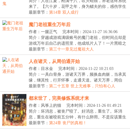
20:36:13
简介：人在江夏，刚满十八，吹灭蜡烛，养老送终系统
来了。【六十岁，花甲之年，身为鳏夫的你，感伤学生
时...
最新章节：
第14章 双人成行
魔门老祖重生万年后
作者：一腿正气
完本时间：2024-11-27 16:36:06
简介：穿越成游戏满级账号的魔门老祖，但时间点却是
游戏万年后自己的遗照里，他成纸片人了！一片黑暗之
中...
最新章节：
第三十一章见过魔祖大人
人在诸天，从周伯通开始
作者：目水金
完本时间：2024-11-22 10:21:03
简介：一具白骨身，游诸天万界，频换血肉躯，当承其
缘，继其性，行开怀事，走通天道。诸天万界，周伯
通、...
最新章节：
第二十五章 世上无难事，只怕有心人
都末世了，完美修炼系统才来
作者：风筝上的猫
完本时间：2024-11-26 01:49:21
简介：坏消息，被丧尸咬了。好消息，重生了。坏消
息，重生在被咬前五分钟，有什么卵用。不是应该重生
在丧...
最新章节：
第24章 丧尸的真相！