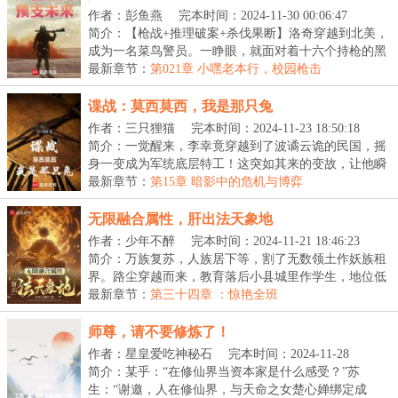
作者：彭鱼燕
完本时间：2024-11-30 00:06:47
简介：【枪战+推理破案+杀伐果断】洛奇穿越到北美，
成为一名菜鸟警员。一睁眼，就面对着十六个持枪的黑
人...
最新章节：
第021章 小嘿老本行，校园枪击
谍战：莫西莫西，我是那只兔
作者：三只狸猫
完本时间：2024-11-23 18:50:18
简介：一觉醒来，李幸竟穿越到了波谲云诡的民国，摇
身一变成为军统底层特工！这突如其来的变故，让他瞬
间...
最新章节：
第15章 暗影中的危机与博弈
无限融合属性，肝出法天象地
作者：少年不醉
完本时间：2024-11-21 18:46:23
简介：万族复苏，人族居下等，割了无数领土作妖族租
界。路尘穿越而来，教育落后小县城里作学生，地位低
微...
最新章节：
第三十四章 ：惊艳全班
师尊，请不要修炼了！
作者：星皇爱吃神秘石
完本时间：2024-11-28
20:40:05
简介：某乎：“在修仙界当资本家是什么感受？”苏
生：“谢邀，人在修仙界，与天命之女楚心婵绑定成