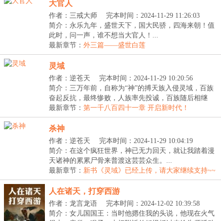
大官人
作者：三戒大师
完本时间：2024-11-29 11:26:03
简介：永乐九年，盛世天下，国大民骄，四海来朝！值
此时，问一声，谁不想当大官人！...
最新章节：
外三篇——盛世白莲
灵域
作者：逆苍天
完本时间：2024-11-29 10:20:56
简介：三万年前，自称为“神”的搏天族入侵灵域，百族
奋起反抗，最终惨败，人族率先投诚，百族随后相继
臣...
最新章节：
第一千八百四十一章 开启新时代！
杀神
作者：逆苍天
完本时间：2024-11-29 10:04:19
简介：在这个疯狂世界，神已无力回天，就让我踏着漫
天诸神的累累尸骨来普渡这芸芸众生。...
最新章节：
新书《灵域》已经上传，请大家继续支持~~
人在诸天，打穿西游
作者：龙言龙语
完本时间：2024-12-02 10:39:58
简介：女儿国国王：当时他摁住我的头说，他现在火气