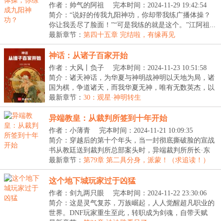
作者：帅气的阿祖
完本时间：2024-11-29 19:42:54
简介：“说好的传我九阳神功，你却带我练广播体操？
你让我丢尽了脸面！”“可是我练的就是这个。”江阿祖...
最新章节：
第四十五章 完结啦，有缘再见
神话：从诸子百家开始
作者：大风丨负子
完本时间：2024-11-23 10:51:58
简介：诸天神话，为华夏与神明战神明以天地为局，诸
国为棋，争道诸天，而我华夏无神，唯有无数英杰，以
命...
最新章节：
30：观星·神明转生
异端教皇：从裁判所签到十年开始
作者：小薄青
完本时间：2024-11-21 10:09:35
简介：穿越后的第十个年头，当一封彻底撕破脸的宣战
书从教廷送到裁判所总部案头时，异端裁判所所长·东
方...
最新章节：
第79章 第二具分身，派蒙！（求追读！）
这个地下城玩家过于凶猛
作者：剑九两只眼
完本时间：2024-11-22 23:30:06
简介：这是灵气复苏，万族崛起，人人觉醒超凡职业的
世界。DNF玩家重生至此，转职成为剑魂，自带天赋