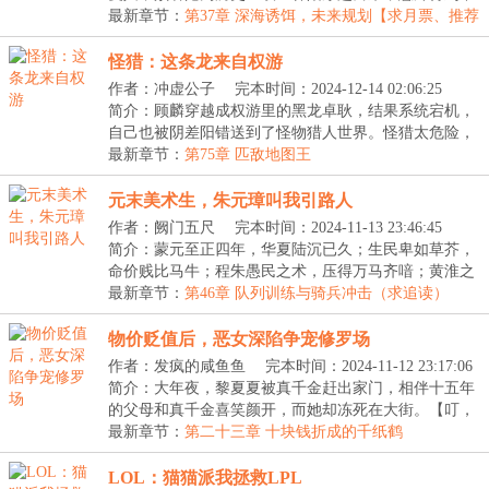
一...
最新章节：
第37章 深海诱饵，未来规划【求月票、推荐
票】
怪猎：这条龙来自权游
作者：冲虚公子
完本时间：2024-12-14 02:06:25
简介：顾麟穿越成权游里的黑龙卓耿，结果系统宕机，
自己也被阴差阳错送到了怪物猎人世界。怪猎太危险，
我...
最新章节：
第75章 匹敌地图王
元末美术生，朱元璋叫我引路人
作者：阙门五尺
完本时间：2024-11-13 23:46:45
简介：蒙元至正四年，华夏陆沉已久；生民卑如草芥，
命价贱比马牛；程朱愚民之术，压得万马齐喑；黄淮之
间...
最新章节：
第46章 队列训练与骑兵冲击（求追读）
物价贬值后，恶女深陷争宠修罗场
作者：发疯的咸鱼鱼
完本时间：2024-11-12 23:17:06
简介：大年夜，黎夏夏被真千金赶出家门，相伴十五年
的父母和真千金喜笑颜开，而她却冻死在大街。【叮，
恭...
最新章节：
第二十三章 十块钱折成的千纸鹤
LOL：猫猫派我拯救LPL