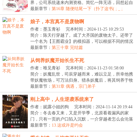
界，公司系统递来内测资格。简忆一阵无语，回想起自
己才...
最新章节：
第16章 随便结尾一下（扑了这书( ; _ ;
)/~~~）
娘子，本宫真不是废物啊
作者：墨玉青衫
完本时间：2024-11-25 10:29:53
简介：陈天行穿越了。成了大齐国的废物太子。还带了
一个名为【王图霸业】的模拟器，可以根据不同的情况
进...
最新章节：
第三十章 完结篇
从饲养妖魔开始长生不死
作者：唯见青衫
完本时间：2024-11-23 01:58:00
简介：妖魔乱世，司辰穿越而来，难以立足，所幸他携
带妖魔牧场，可万法归身。猎杀妖魔后，将其饲养于牧
场...
最新章节：
第31章 偶遇，宗门弟子
刚上高中，人生逆袭系统来了
作者：妮露小姐的狗
完本时间：2024-11-14 20:19:44
简介：冬去春又来，又是开学季，北原看着漏风的家
门，只有一页的户口陷入沉默，一介穿越者怎么会沦落
到这...
最新章节：
13.这或许是约会