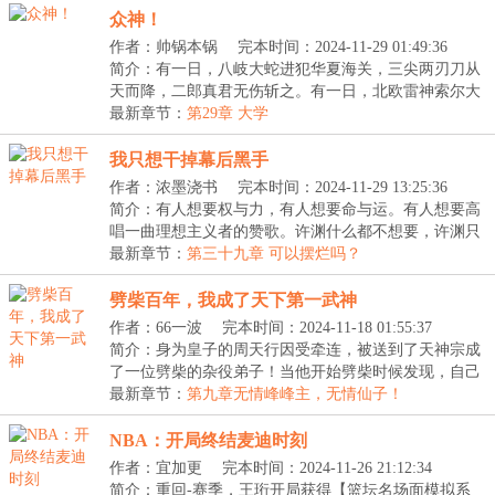
众神！
作者：帅锅本锅
完本时间：2024-11-29 01:49:36
简介：有一日，八岐大蛇进犯华夏海关，三尖两刃刀从
天而降，二郎真君无伤斩之。有一日，北欧雷神索尔大
战...
最新章节：
第29章 大学
我只想干掉幕后黑手
作者：浓墨浇书
完本时间：2024-11-29 13:25:36
简介：有人想要权与力，有人想要命与运。有人想要高
唱一曲理想主义者的赞歌。许渊什么都不想要，许渊只
想...
最新章节：
第三十九章 可以摆烂吗？
劈柴百年，我成了天下第一武神
作者：66一波
完本时间：2024-11-18 01:55:37
简介：身为皇子的周天行因受牵连，被送到了天神宗成
了一位劈柴的杂役弟子！当他开始劈柴时候发现，自己
劈...
最新章节：
第九章无情峰峰主，无情仙子！
NBA：开局终结麦迪时刻
作者：宜加更
完本时间：2024-11-26 21:12:34
简介：重回-赛季，王珩开局获得【篮坛名场面模拟系