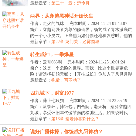
功，每...
最新章节：
第二十一章：楚怜月
两界：从穿越黑神话开始长生
作者：走火的气球
完本时间：2024-11-24 01:43:07
简介：穿越到强者为尊的修仙界，杨玄成了青木派底层
的一个小小灵农。正当他为如何偿还地租发愁时。他的
脑...
最新章节：
第22章 龙门关，迷雾围城
转生成神，一拳爆星
作者：云哥666啊
完本时间：2024-11-25 16:01:24
简介：这是一个危险的世界。而我，比这个世界更危
险！请选择初始天赋：【开挂成长】你加入了风灵月影
宗。...
最新章节：
抱歉，写不动了
四九城下，财富1977
作者：藤上七只猫
完本时间：2024-11-24 23:35:19
简介：滚铁环，摔纸包，四合院，老天桥...秦源穿越四
九城，享受怀旧年代慢节奏的松弛生活。如果说时代
的...
最新章节：
第13章 秦老师喜欢什么？
说好广播体操，你练成九阳神功？