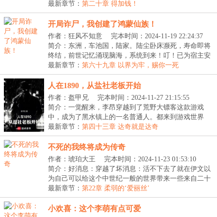
下...
最新章节：
第二十章 得加钱！
开局诈尸，我创建了鸿蒙仙族！
作者：狂风不知意
完本时间：2024-11-19 22:24:37
简介：东洲，车池国，陆家。陆尘卧床濒死，寿命即将
终结，前世记忆涌现脑海，系统到来！叮！已为宿主安
装...
最新章节：
第六十九章 以界为牢，赐你一死
人在1890，从盐社老板开始
作者：盔甲兄
完本时间：2024-11-27 21:15:55
简介：一觉醒来，李昂穿越到了荒野大镖客这款游戏
中，成为了黑水镇上的一名普通人。都来到游戏世界
了，自...
最新章节：
第四十三章 达奇就是达奇
不死的我终将成为传奇
作者：琥珀大王
完本时间：2024-11-23 01:53:10
简介：好消息：穿越了坏消息：活不下去了就在伊文以
为自己可以给这个中世纪一般的世界带来一些来自二十
一...
最新章节：
第22章 柔弱的‘爱丽丝’
小欢喜：这个李萌有点可爱