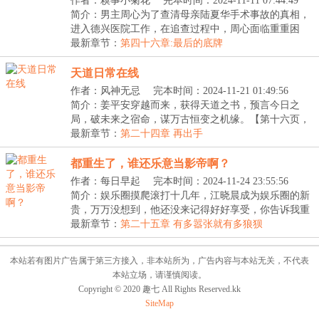
作者：糗事小菊花
完本时间：2024-11-11 07:44:49
简介：男主周心为了查清母亲陆夏华手术事故的真相，
进入德兴医院工作，在追查过程中，周心面临重重困
境，...
最新章节：
第四十六章:最后的底牌
天道日常在线
作者：风神无忌
完本时间：2024-11-21 01:49:56
简介：姜平安穿越而来，获得天道之书，预言今日之
局，破未来之宿命，谋万古恒变之机缘。【第十六页，
人间...
最新章节：
第二十四章 再出手
都重生了，谁还乐意当影帝啊？
作者：每日早起
完本时间：2024-11-24 23:55:56
简介：娱乐圈摸爬滚打十几年，江晓晨成为娱乐圈的新
贵，万万没想到，他还没来记得好好享受，你告诉我重
生...
最新章节：
第二十五章 有多嚣张就有多狼狈
本站若有图片广告属于第三方接入，非本站所为，广告内容与本站无关，不代表
本站立场，请谨慎阅读。
Copyright © 2020 趣七 All Rights Reserved.kk
SiteMap