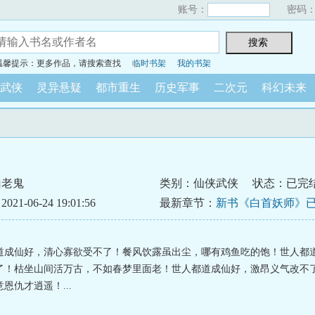
账号：
密码
温馨提示：更多作品，请搜索查找
临时书架
我的书架
武侠
灵异悬疑
都市重生
历史军事
二次元
科幻未来
山老鬼
类别：仙侠武侠
状态：已完
1-06-24 19:01:56
最新章节：
新书《白首妖师》
道成仙好，清心寡欲受不了！餐风饮露虽出尘，哪有鸡鱼吃的饱！世人都
了！枯坐山间活万古，不如春梦里面老！世人都道成仙好，激昂义气改不
恩仇才逍遥！...