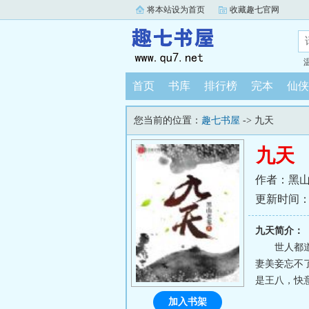
将本站设为首页
收藏趣七官网
首页
书库
排行榜
完本
仙侠
您当前的位置：
趣七书屋
-> 九天
九天
作者：黑
更新时间：202
九天简介：
世人都
妻美妾忘不
是王八，快意
加入书架