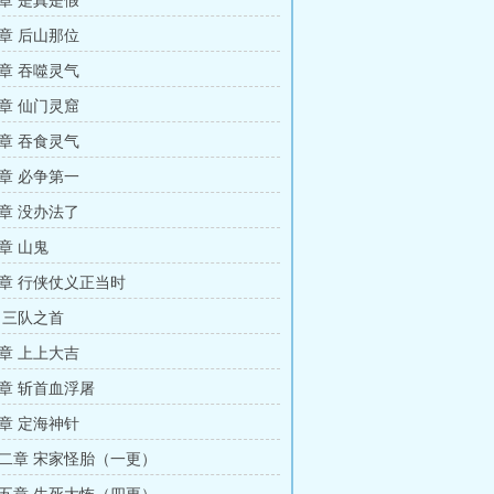
章 是真是假
章 后山那位
章 吞噬灵气
章 仙门灵窟
章 吞食灵气
章 必争第一
章 没办法了
章 山鬼
章 行侠仗义正当时
 三队之首
章 上上大吉
章 斩首血浮屠
章 定海神针
二章 宋家怪胎（一更）