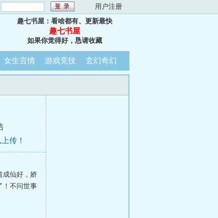
：
用户注册
趣七书屋：看啥都有、更新最快
趣七书屋
如果你觉得好，恳请收藏
女生言情
游戏竞技
玄幻奇幻
结
已上传！
道成仙好，娇
了！不问世事