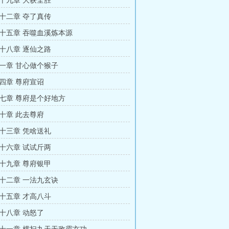
十九章 大获全胜
十二章 夺了真传
十五章 吞噬血溪炼本源
十八章 逐仙之路
一章 甘心做个猴子
四章 尊府宣诏
七章 尊府是个好地方
十章 此去尊府
十三章 凭啥送礼
十六章 试试斤两
十九章 尊府银甲
十二章 一法九玄诀
十五章 才高八斗
十八章 动怒了