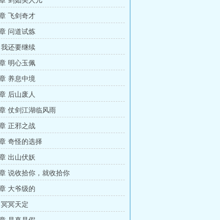
章 剑如美人儿
章 飞剑奇才
章 问道试炼
 我还要继续
章 明心玉佩
章 养息中境
章 后山废人
章 仗剑江湖临风雨
章 正邪之战
章 奇怪的选择
章 出山伏妖
章 说收拾你，就收拾你
章 大爷级的
 冥冥天定