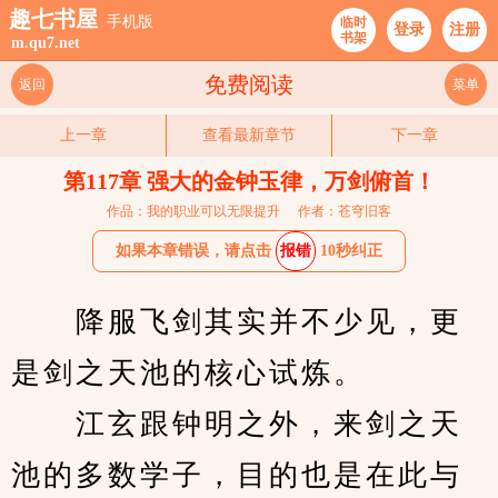
趣七书屋
手机版
临时
登录
注册
书架
m.qu7.net
免费阅读
返回
菜单
上一章
查看最新章节
下一章
第117章 强大的金钟玉律，万剑俯首！
作品：我的职业可以无限提升
作者：苍穹旧客
如果本章错误，请点击
报错
10秒纠正
　　降服飞剑其实并不少见，更
是剑之天池的核心试炼。
　　江玄跟钟明之外，来剑之天
池的多数学子，目的也是在此与