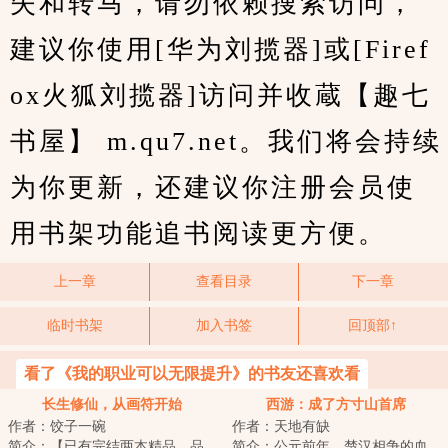
失和转马，请勿依赖搜索访问，
建议你使用[华为刘揽器]或[Firef
ox火狐刘揽器]访问并收蔵【趣七
书屋】 m.qu7.net。我们将会持续
为你更新，还建议你注册会员使
用书架功能追书阅读更方便。
上一章
查看目录
下一章
临时书架
加入书签
回顶部↑
看了《我的职业可以无限提升》的书友还喜欢看
长生修仙，从画符开始
西游：成了方寸山首席
作者：饺子一碗
作者：天地有缺
简介：【已有完结两本精品，品
简介：公元前年，楚汉相争的血