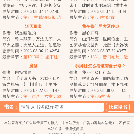
质保证，放心阅读。】林长安穿
未干，此时距离弼马温出世尚有
越仙侠世界，成为一名仙门落选
更新时间：2026-08-07 14:02:40
两百年，距西游八百年，纪成带
更新时间：2026-08-07 15:58:14
的散修。苦修二...
最新章节：
第714章 暗海伏蛟 琉
着宿慧而来，成...
最新章节：
第274章 朝贡
璃来信【求月票】
渊天辟道
我在修仙界大器晚成
作者：我是瞎混的
作者：黑心师尊
简介：乾坤颠倒，万法失序。人
简介：山河易变，世间沧桑。卫
夺天之髓，天绝人之道。仙道渺
图穿越仙侠世界，觉醒【大器晚
渺，永生空空，我自辟道而行，
更新时间：2026-08-06 12:42:54
成】命格。【命格：大器晚
更新时间：2026-08-07 22:43:57
于深渊中见永生...
最新章节：
第1013章 冲虚下注
成。】【属性：坚韧...
最新章节：
1361、昔日布局，近
乡情怯（4k7，求订阅）
魔修
我师妹怎么看谁都像邪修？
作者：白特慢啊
作者：我不会骑自行车
简介：【伏请天书，示我今日可
简介：根骨奇差，仙路断绝，伪
得之机缘。】【山门五十里外，
灵根苏灵儿欲登仙途，接下九死
碧水寒潭，有灵鱼一尾，可捕
更新时间：2026-07-22 02:18:47
一生的任务：卧底上古魔宗归曦
更新时间：2026-08-08 00:11:05
之。】【伏请天书...
最新章节：
第二百八十六章 治家
宗！在这里，她...
最新章节：
第706章 逃——！！！
当无情
书名：
本站若有图片广告属于第三方接入，非本站所为，广告内容与本站无关，不代表
本站立场，请谨慎阅读。