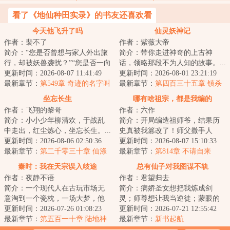
看了《地仙种田实录》的书友还喜欢看
今天他飞升了吗
仙灵妖神记
作者：裴不了
作者：紫薇大帝
简介：“您是否曾想与家人外出旅
简介：带你走进神奇的上古神
行，却被妖兽袭扰？”“您是否一向
话，领略那段不为人知的故事。...
与人为善，却遇到魇物作祟？”“您
更新时间：2026-08-07 11:41:49
更新时间：2026-08-01 23:21:19
是否...
最新章节：
第549章 奇迹的名字叫
最新章节：
第四百三十五章 镇杀
岳闻【求月票！】
尘世巨蟒，四灵宝镇四巫！
坐忘长生
哪有啥祖宗，都是我编的
作者：飞翔的黎哥
作者：六作
简介：小小少年柳清欢，于战乱
简介：开局编造祖师爷，结果历
中走出，红尘炼心，坐忘长生。...
史真被我篡改了！师父撒手人
更新时间：2026-08-06 02:50:36
寰，陈清临危受命，成了个眼看
更新时间：2026-08-07 15:10:33
最新章节：
第二千零三十章 仙涤
就要“树倒猢狲散...
最新章节：
第814章 不请自来
秦时：我在天宗误入歧途
总有仙子对我图谋不轨
作者：夜静不语
作者：君望归去
简介：一个现代人在古玩市场无
简介：病娇圣女想把我炼成剑
意淘到一个瓷枕，一场大梦，他
灵；师尊想让我当逆徒；蒙眼的
的灵魂穿越到了一个战火纷飞的
更新时间：2026-07-26 01:08:23
剑仙师姐想让我当奴隶；青丘的
更新时间：2026-07-21 12:55:42
年代，这里诸子...
最新章节：
第五百一十章 陆地神
狐狸精馋我的身子...
最新章节：
新书起航
仙，乐土（完）