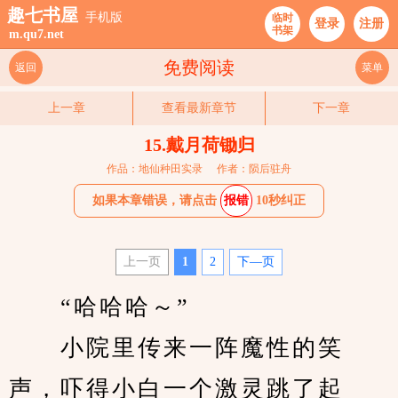
趣七书屋
手机版
临时
登录
注册
书架
m.qu7.net
免费阅读
返回
菜单
上一章
查看最新章节
下一章
15.戴月荷锄归
作品：地仙种田实录
作者：陨后驻舟
如果本章错误，请点击
报错
10秒纠正
上一页
1
2
下—页
　　“哈哈哈～”
　　小院里传来一阵魔性的笑
声，吓得小白一个激灵跳了起