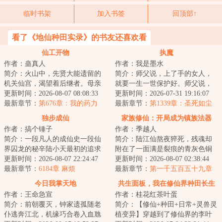
临时书架
加入书签
回顶部↑
看了《地仙种田实录》的书友还喜欢看
仙工开物
执魔
作者：蛊真人
作者：我是墨水
简介：火山中，先贤大能遗留的
简介：师父说，上了手的女人，
机关仙宫，渴望着后继者。母亲
就要一生一世保护好。师父说，
舍命争取，获得仙宫宝印，临死
更新时间：2026-08-07 08:08:33
修魔很难，一入魔道永不回头。
更新时间：2026-07-31 19:16:07
前留给了宁拙。...
最新章节：
第676章：我的药力
师父说，天圆地...
最新章节：
第1339章：圣死如尘
呢？！
定，梦觉火烧天！
独步成仙
家族修仙：开局成为镇族法器
作者：搞个锤子
作者：季越人
简介：一段凡人的成仙史一段仙
简介：陆江仙熬夜猝死，残魂却
界囚龙的秘辛陆小天最初的追求
附在了一面满是裂痕的青灰色铜
不过是踏上永生的仙道，但披荆
更新时间：2026-08-07 22:24:47
镜上，飘落到了浩瀚无垠的修仙
更新时间：2026-08-07 02:38:44
斩棘得偿所愿之...
最新章节：
6184章 麻烦
世界。凶险难测...
最新章节：
第一千五百五十九章
明川
今日我掌天地
共生面板，我在修仙界种田长生
作者：王命急宣
作者：桂花红茶叶蛋
简介：前朝覆灭，钟家遗孤随老
简介：【修仙+种田+日常+灵兽灵
仆逃奔江北，机缘巧合卷入血虺
植变异】穿越到了修仙界的李叶