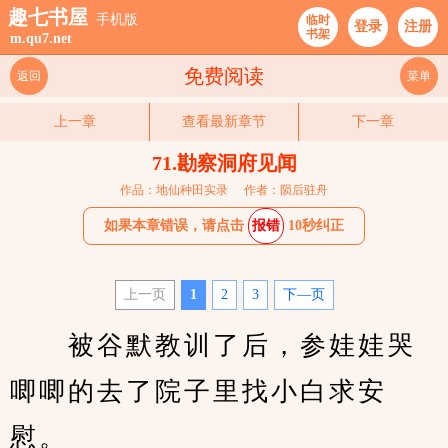
趣七书屋
手机版
临时
登录
注册
书架
m.qu7.net
免费阅读
返回
菜单
上一章
查看最新章节
下一章
71.勘察洞府见闻
作品：地仙种田实录
作者：陨后驻舟
如果本章错误，请点击
报错
10秒纠正
上一页
1
2
3
下—页
　　被谷默教训了后，参娃娃哭
唧唧的去了院子里找小白求安
慰。