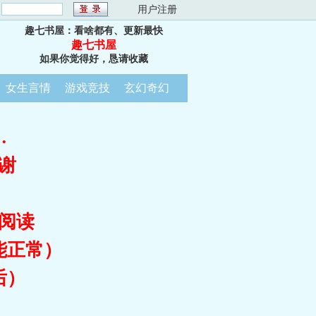
：
用户注册
趣七书屋：看啥都有、更新最快
趣七书屋
如果你觉得好，恳请收藏
女生言情
游戏竞技
玄幻奇幻
…
谢
阅读
能正常）
后）