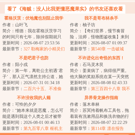
看了《海贼：没人比我更懂恶魔果实》的书友还喜欢看
霍格沃茨：伏地魔也别阻止我学
我不是哥布林杀手
作者：山叶飞
作者：柚子坊
习
简介：维德：我在霍格沃茨学习
简介：【奇幻世界，慢节奏冒
的时间只有七年，除掉假期就只
险，法师，怪物图鉴收集】来到
有周！即使一周就能吃透一本
更新时间：2026-08-07 23:53:56
奇幻异世界，得到一本击杀收集
更新时间：2026-08-07 01:09:37
书，周也不过才本...
最新章节：
327 勒梅家的小精灵们
怪物，数量越多就...
最新章节：
第540章 一击破城
不是吧君子也防
不许进化出奇怪的东西！
作者：阳小戎
作者：石马灵木艮
简介：第一年，离乾公主初遇‘君
简介：姜束病了，病得很严重。
子’，那人正气凛然主持公道，她
他大脑的奖励系统在某一天突然
冷笑：“伪君子。”第三年，皇嗣之
更新时间：2026-07-31 01:34:18
崩坏了，阈值无论如何也无法降
更新时间：2026-08-08 02:43:33
争，一...
最新章节：
二百六十五、不准偷
低。为了不断收...
最新章节：
第三百四十八章 我不
吃
仅冤枉，还可以冤枉
不许没收我的人籍
异界骨龙操作指南
作者：可怜的夕夕
作者：落木单林
简介：“她本来就是恶魔，怎么可
简介：苏冥挎着帆布工具包，拖
能是遇到我这个人类之后才被带
着装有洗漱用品和换洗衣物的行
坏的？那些批评家总在说一些很
更新时间：2026-08-01 00:46:13
李箱，看着天空上异界顶级战力
更新时间：2026-08-07 22:22:29
荒唐的东西。...
最新章节：
第九百零八章 枢机主
对抗，他开始怀...
最新章节：
第114章 凛在报告
教或魔族的故事