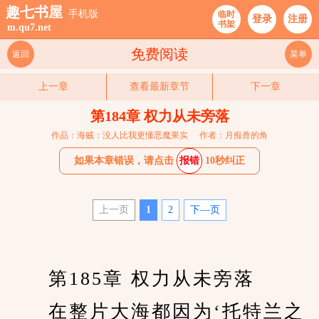
趣七书屋
手机版
临时
登录
注册
书架
m.qu7.net
免费阅读
返回
菜单
上一章
查看最新章节
下一章
第184章 权力从未旁落
作品：海贼：没人比我更懂恶魔果实
作者：月痴兽的角
如果本章错误，请点击
报错
10秒纠正
上一页
1
2
下—页
　　第185章 权力从未旁落
　　在整片大海都因为‘托特兰之